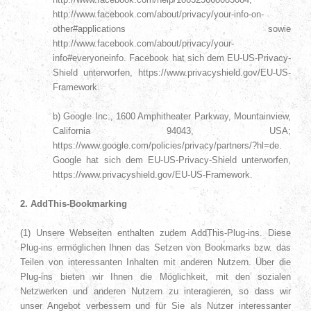
http://www.facebook.com/about/privacy/your-info-on-
other#applications sowie
http://www.facebook.com/about/privacy/your-
info#everyoneinfo.
Facebook hat sich dem EU-US-Privacy-
Shield unterworfen, https://www.privacyshield.gov/EU-US-
Framework.
b) Google Inc., 1600 Amphitheater Parkway, Mountainview,
California 94043, USA;
https://www.google.com/policies/privacy/partners/?hl=de.
Google hat sich dem EU-US-Privacy-Shield unterworfen,
https://www.privacyshield.gov/EU-US-Framework.
2. AddThis-Bookmarking
(1) Unsere Webseiten enthalten zudem AddThis-Plug-ins. Diese
Plug-ins ermöglichen Ihnen das Setzen von Bookmarks bzw. das
Teilen von interessanten Inhalten mit anderen Nutzern. Über die
Plug-ins bieten wir Ihnen die Möglichkeit, mit den sozialen
Netzwerken und anderen Nutzern zu interagieren, so dass wir
unser Angebot verbessern und für Sie als Nutzer interessanter