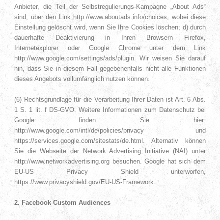
Anbieter, die Teil der Selbstregulierungs-Kampagne „About Ads“
sind, über den Link http://www.aboutads.info/choices, wobei diese
Einstellung gelöscht wird, wenn Sie Ihre Cookies löschen; d) durch
dauerhafte Deaktivierung in Ihren Browsern Firefox,
Internetexplorer oder Google Chrome unter dem Link
http://www.google.com/settings/ads/plugin. Wir weisen Sie darauf
hin, dass Sie in diesem Fall gegebenenfalls nicht alle Funktionen
dieses Angebots vollumfänglich nutzen können.
(6) Rechtsgrundlage für die Verarbeitung Ihrer Daten ist Art. 6 Abs.
1 S. 1 lit. f DS-GVO. Weitere Informationen zum Datenschutz bei
Google finden Sie hier:
http://www.google.com/intl/de/policies/privacy und
https://services.google.com/sitestats/de.html. Alternativ können
Sie die Webseite der Network Advertising Initiative (NAI) unter
http://www.networkadvertising.org besuchen. Google hat sich dem
EU-US Privacy Shield unterworfen,
https://www.privacyshield.gov/EU-US-Framework.
2. Facebook Custom Audiences